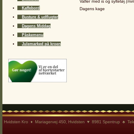
Vafler med is og syltetøj
(min
Kaffebord
Dagens kage
Busture & udflugter
Dagens Middag
Påskemenu
Julemarked på kroen
Hvidsten Kro ♦ Mariagervej 450, Hvidsten ♥ 8981 Spentrup ♣ Te