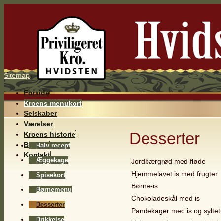
Sitemap
Forside
Kroens menukort
Selskaber
Værelser
Desserter
Kroens historie
Billeder
Halv recept
Kontakt
Æggekage
Jordbærgrød med fløde
Hjemmelavet is med frugter
Spisekort
Børne-is
Børnemenu
Chokoladeskål med is
Desserter
Pandekager med is og sylte
Drikkelse