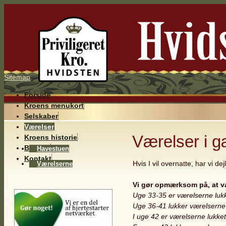
Sitemap
Forside
Kroens menukort
Selskaber
Værelser
Værelser i g
Kroens historie
Billeder
Havestuen
Kontakt
Hvis I vil overnatte, har vi de
Værelserne
Vi gør opmærksom på, at v
Uge 33-35 er værelserne luk
Uge 36-41 lukker værelserne
I uge 42 er værelserne lukk