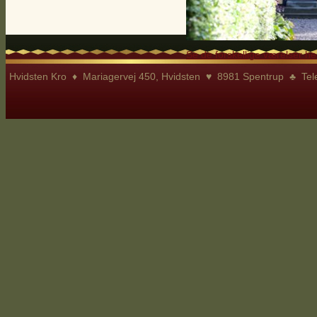
Se de forskellige værelser he
Hvidsten Kro ♦ Mariagervej 450, Hvidsten ♥ 8981 Spentrup ♣ Te