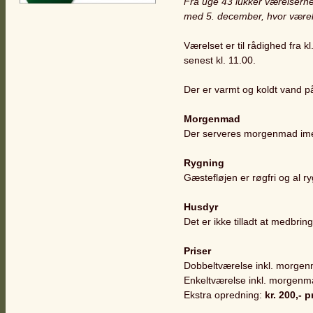
Fra uge 43 lukker værelserne
med 5. december, hvor værels
Værelset er til rådighed fra k
senest kl. 11.00.
Der er varmt og koldt vand p
Morgenmad
Der serveres morgenmad imel
Rygning
Gæstefløjen er røgfri og al r
Husdyr
Det er ikke tilladt at medbri
Priser
Dobbeltværelse inkl. morge
Enkeltværelse inkl. morgen
Ekstra opredning:
kr. 200,- p