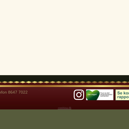
lefon 8647 7022
combina.dk