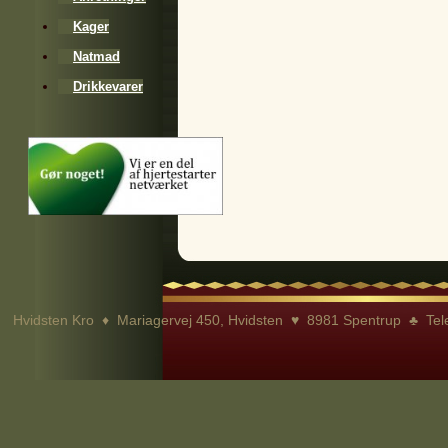
Kager
Natmad
Drikkevarer
Hvidsten Kro ♦ Mariagervej 450, Hvidsten ♥ 8981 Spentrup ♣ Te