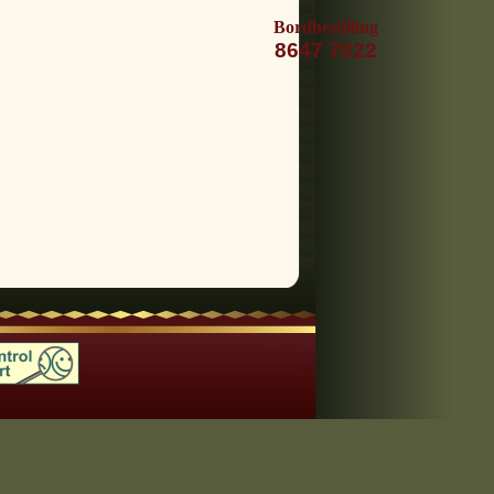
Bordbestilling
8647 7022