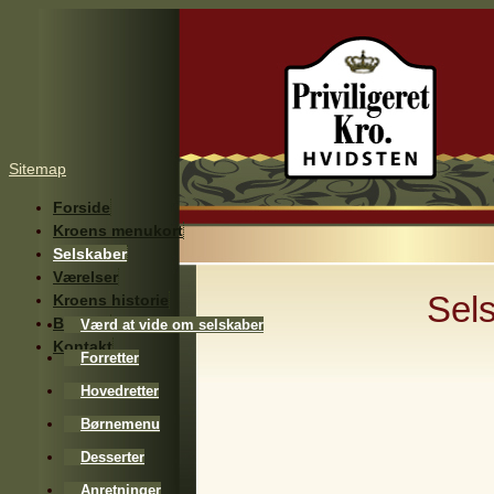
Sitemap
Forside
Kroens menukort
Selskaber
Værelser
Sel
Kroens historie
Billeder
Værd at vide om selskaber
Kontakt
Forretter
Hovedretter
Børnemenu
Desserter
Anretninger